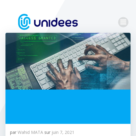
Aller
au
contenu
par
Wahid MATA
sur
juin 7, 2021