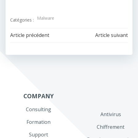
Malware
Catégories :
Navigation
Navigation
Article précédent
Article suivant
de
de
l’article
l’article
COMPANY
Consulting
Antivirus
Formation
Chiffrement
Support