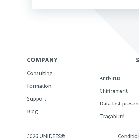
de
l’article
COMPANY
Consulting
Antivirus
Formation
Chiffrement
Support
Data lost preven
Blog
Traçabilité
2026 UNIDEES®
Condition