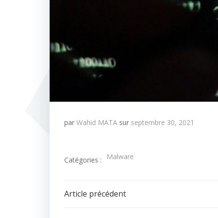
par
Wahid MATA
sur
septembre 30, 2021
Malware
Catégories :
Navigation
Article précédent