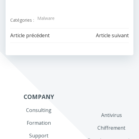
Malware
Catégories :
Navigation
Navigation
Article précédent
Article suivant
de
de
l’article
l’article
COMPANY
Consulting
Antivirus
Formation
Chiffrement
Support