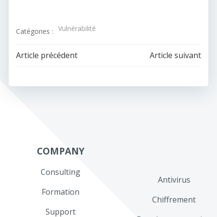
Vulnérabilité
Catégories :
Navigation
Navigation
Article précédent
Article suivant
de
de
l’article
l’article
COMPANY
Consulting
Antivirus
Formation
Chiffrement
Support