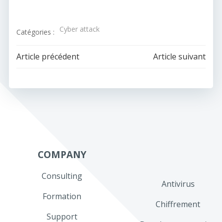
Cyber attack
Catégories :
Navigation
Navigation
Article précédent
Article suivant
de
de
l’article
l’article
COMPANY
Consulting
Antivirus
Formation
Chiffrement
Support