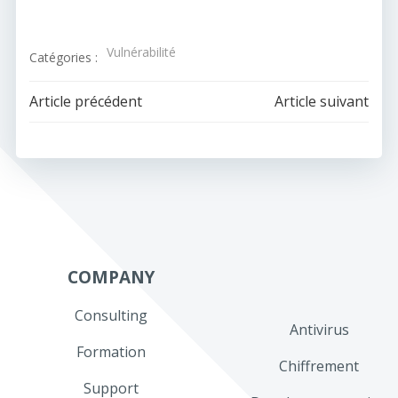
Vulnérabilité
Catégories :
Navigation
Navigation
Article précédent
Article suivant
de
de
l’article
l’article
COMPANY
Consulting
Antivirus
Formation
Chiffrement
Support