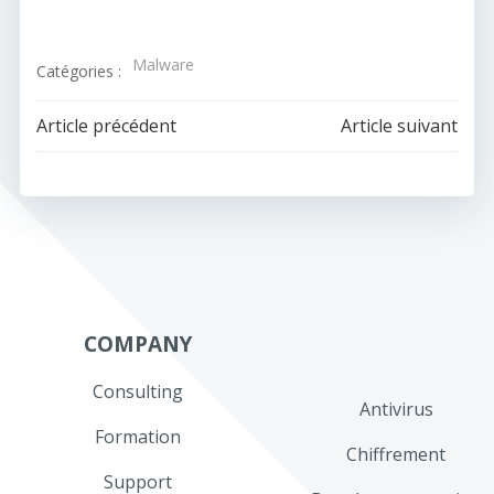
Malware
Catégories :
Navigation
Navigation
Article précédent
Article suivant
de
de
l’article
l’article
COMPANY
Consulting
Antivirus
Formation
Chiffrement
Support