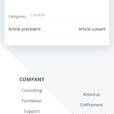
Correctif
Catégories :
Navigation
Navigation
Article précédent
Article suivant
de
de
l’article
l’article
COMPANY
Consulting
Antivirus
Formation
Chiffrement
Support