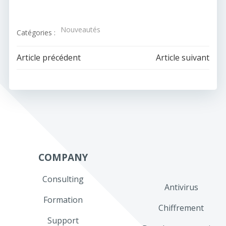
Nouveautés
Catégories :
Navigation
Navigation
Article précédent
Article suivant
de
de
l’article
l’article
COMPANY
Consulting
Antivirus
Formation
Chiffrement
Support