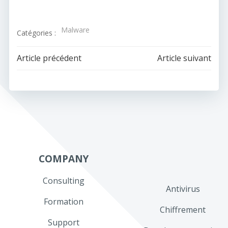
Malware
Catégories :
Navigation
Navigation
Article précédent
Article suivant
de
de
l’article
l’article
COMPANY
Consulting
Antivirus
Formation
Chiffrement
Support