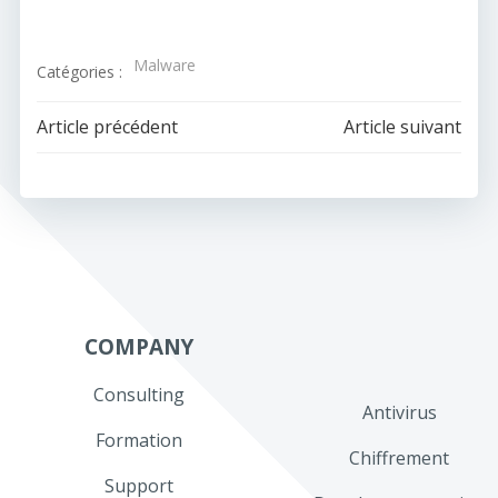
Malware
Catégories :
Navigation
Navigation
Article précédent
Article suivant
de
de
l’article
l’article
COMPANY
Consulting
Antivirus
Formation
Chiffrement
Support