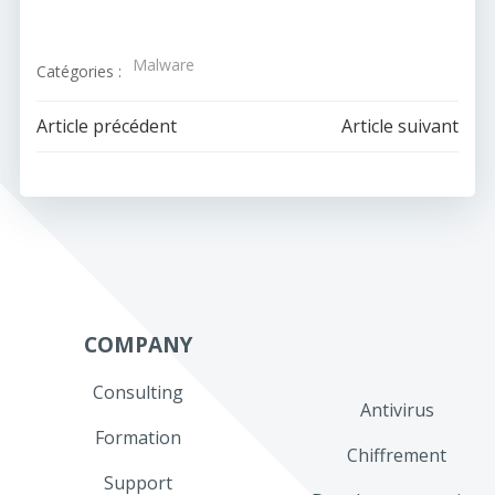
Malware
Catégories :
Navigation
Navigation
Article précédent
Article suivant
de
de
l’article
l’article
COMPANY
Consulting
Antivirus
Formation
Chiffrement
Support