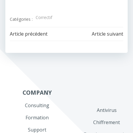
Correctif
Catégories :
Navigation
Navigation
Article précédent
Article suivant
de
de
l’article
l’article
COMPANY
Consulting
Antivirus
Formation
Chiffrement
Support