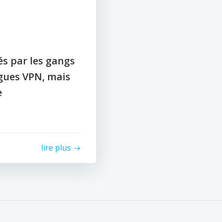
és par les gangs
gues VPN, mais
e
lire plus