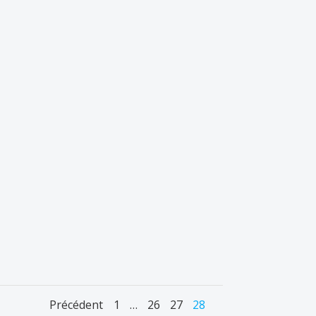
Navigation
Navigation
Naviga
Page
Page
Page
Page
Précédent
1
…
26
27
28